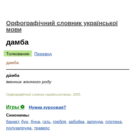
Орфографічний словник української
мови
дамба
Толкование
Перевод
дамба
—————————————————————————————
да́мба
іменник жіночого роду
Орфографічний словник української мови
.
2005
.
Игры ⚽
Нужна курсовая?
Синонимы
:
банкет
,
бун
,
буна
,
гать
,
гребля
,
забойка
,
запруда
,
плотина
,
полузапруда
,
траверс